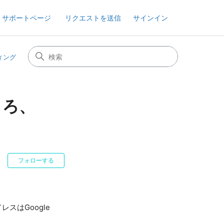
 サポートページ
リクエストを送信
サインイン
ティング
ころ、
0人がフォロー中
フォローする
スはGoogle