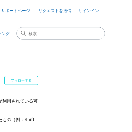
 サポートページ
リクエストを送信
サインイン
ティング
。
0人がフォロー中
フォローする
が利用されている可
の（例：Shift