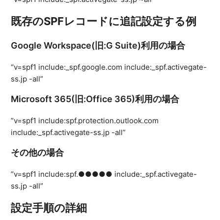
既存のSPFレコードに追記設定する例
Google Workspace(旧:G Suite)利用の場合
“v=spf1 include:_spf.google.com include:_spf.activegate-
ss.jp -all”
Microsoft 365(旧:Office 365)利用の場合
”v=spf1 include:spf.protection.outlook.com
include:_spf.activegate-ss.jp -all”
その他の場合
”v=spf1 include:spf.●●●●● include:_spf.activegate-
ss.jp -all”
設定手順の詳細