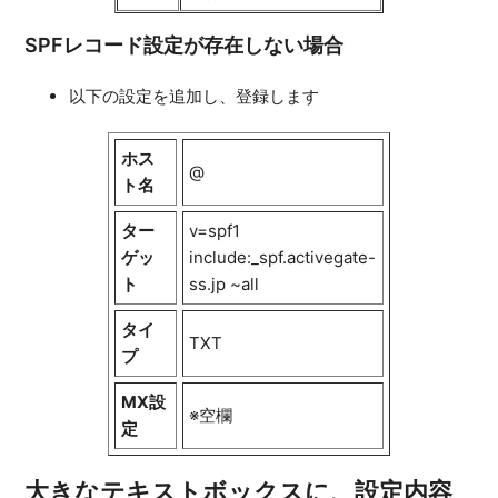
SPFレコード設定が存在しない場合
以下の設定を追加し、登録します
ホス
@
ト名
ター
v=spf1
ゲッ
include:_spf.activegate-
ト
ss.jp ~all
タイ
TXT
プ
MX設
※空欄
定
大きなテキストボックスに、設定内容