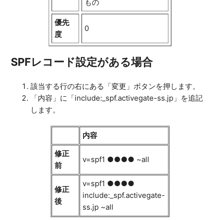
もの
優先
0
度
SPFレコード設定がある場合
該当する行の右にある「変更」ボタンを押します。
「内容」に「include:_spf.activegate-ss.jp」を追記
します。
内容
修正
v=spf1 ●●●● ~all
前
v=spf1 ●●●●
修正
include:_spf.activegate-
後
ss.jp ~all