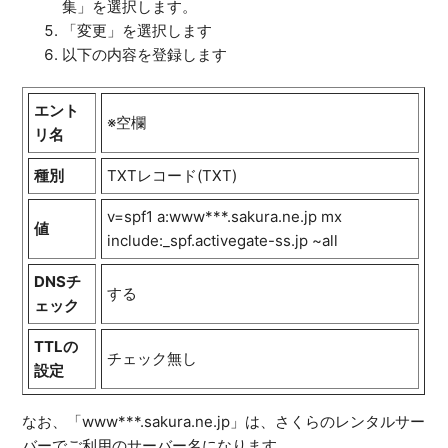
集」を選択します。
「変更」を選択します
以下の内容を登録します
エント
※空欄
リ名
種別
TXTレコード(TXT)
v=spf1 a:www***.sakura.ne.jp mx
値
include:_spf.activegate-ss.jp ~all
DNSチ
する
ェック
TTLの
チェック無し
設定
なお、「www***.sakura.ne.jp」は、さくらのレンタルサー
バーでご利用のサーバー名になります。